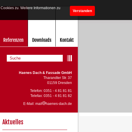
Cookies zu. Weitere Informationen zu
Verstanden
Referenzen
Downloads
Kontakt
Haenes Dach & Fassade GmbH
Tharandter Str. 37
01159 Dresden
Telefon: 0351 - 4 81 81 81
Telefax: 0351 - 4 81 81 82
E-Mail: mail
haenes-dach.de
Aktuelles