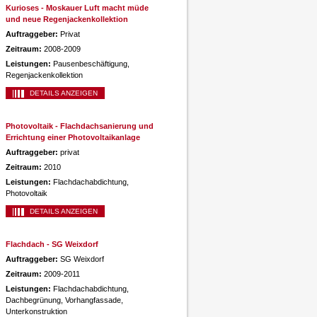
Kurioses - Moskauer Luft macht müde
und neue Regenjackenkollektion
Auftraggeber:
Privat
Zeitraum:
2008-2009
Leistungen:
Pausenbeschäftigung,
Regenjackenkollektion
DETAILS ANZEIGEN
Photovoltaik - Flachdachsanierung und
Errichtung einer Photovoltaikanlage
Auftraggeber:
privat
Zeitraum:
2010
Leistungen:
Flachdachabdichtung,
Photovoltaik
DETAILS ANZEIGEN
Flachdach - SG Weixdorf
Auftraggeber:
SG Weixdorf
Zeitraum:
2009-2011
Leistungen:
Flachdachabdichtung,
Dachbegrünung, Vorhangfassade,
Unterkonstruktion